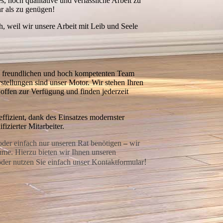
s, hoch qualitative und verlässliche Arbeit zu
r als zu genügen!
ch, weil wir unsere Arbeit mit Leib und Seele
em freundlichen und hoch kompetenten Team
tellungen sind unser Motor. Wir stehen Ihren
 offen zur Verfügung und finden jederzeit
effizient, dank des Einsatzes modernster
fizierter Mitarbeiter.
 oder einfach nur unseren Rat benötigen
–
wir
hme. Hierzu bieten wir Ihnen unseren
!
oder nutzen Sie einfach unser
Kontaktformular