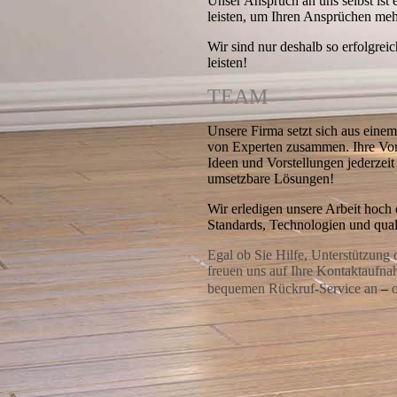
Unser Anspruch an uns selbst ist e
leisten, um Ihren Ansprüchen meh
Wir sind nur deshalb so erfolgrei
leisten!
TEAM
Unsere Firma setzt sich aus ein
von Experten zusammen. Ihre Vors
Ideen und Vorstellungen jederzeit
umsetzbare Lösungen!
Wir erledigen unsere Arbeit hoch 
Standards, Technologien und quali
Egal ob Sie Hilfe, Unterstützung
freuen uns auf Ihre Kontaktaufna
bequemen
Rückruf-Service
an
–