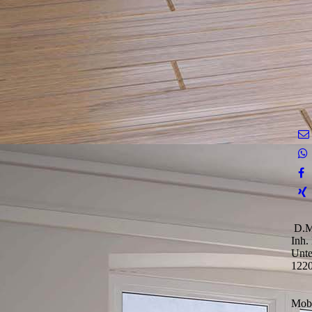
D.M.
Inh.
Unte
1220
Mobi