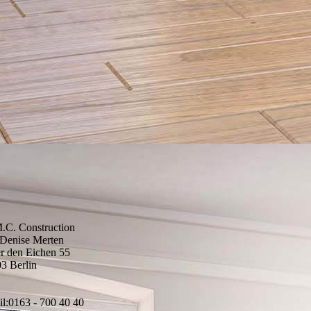
C. Construction
 Denise Merten
r den Eichen 55
3 Berlin
l:0163 - 700 40 40