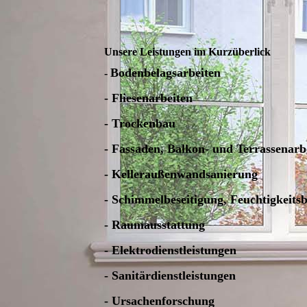
Unsere Leistungen im Kurzüberlick
Bodenbelagsarbeiten
-
- Fliesenarbeiten
- Trockenbau
- Fassaden, Balkon- und Terrassenarb
- Kelleraußenwandsanierung
- Schimmelbeseitigung, Feuchtigkeits
- Raumausstattung
- Elektrodienstleistungen
- Sanitärdienstleistungen
- Ursachenforschung